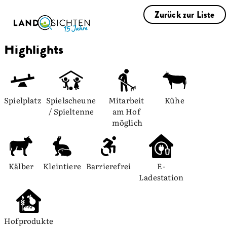
Zurück zur Liste
Highlights
Spielplatz
Spielscheune 
Mitarbeit 
Kühe
/ Spieltenne
am Hof 
möglich
Kälber
Kleintiere
Barrierefrei
E-
Ladestation
Hofprodukte