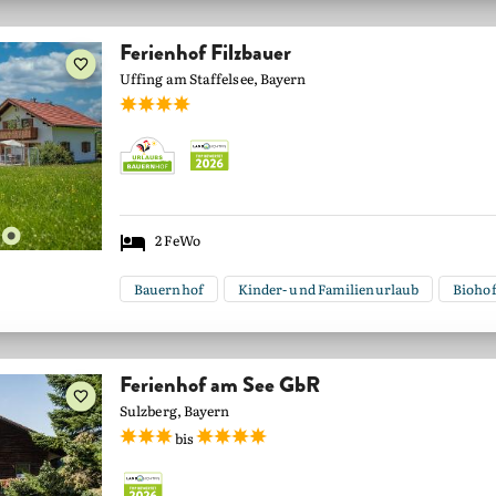
Ferienhof Filzbauer
Uffing am Staffelsee, Bayern
2
FeWo
Bauernhof
Kinder- und Familienurlaub
Bioho
Ferienhof am See GbR
Sulzberg, Bayern
bis