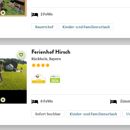
2
FeWo
Bauernhof
Kinder- und Familienurlaub
Ferienhof Hirsch
Rückholz, Bayern
6
FeWo
Zimm
Sofort buchbar
Kinder- und Familienurlaub
Ur