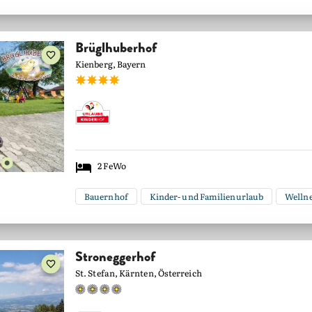
Brüglhuberhof
Kienberg, Bayern
2
FeWo
Bauernhof
Kinder- und Familienurlaub
Wellne
Stroneggerhof
St. Stefan, Kärnten, Österreich