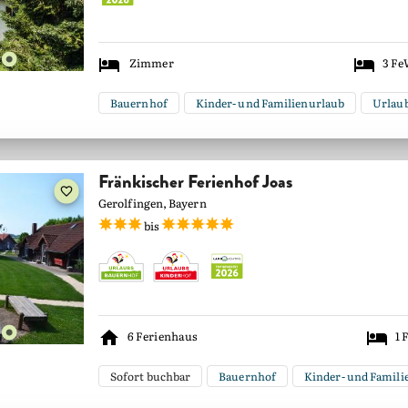
Zimmer
3
Fe
Bauernhof
Kinder- und Familienurlaub
Urlau
Fränkischer Ferienhof Joas
Gerolfingen, Bayern
bis
6
Ferienhaus
1
F
Sofort buchbar
Bauernhof
Kinder- und Famili