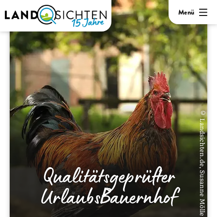
Menü
© Landsichten.de, Susanne Mölle
Qualitätsgeprüfter
UrlaubsBauernhof