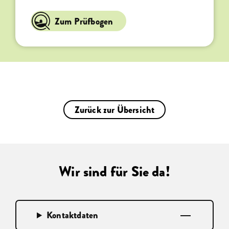
Hofführung wird mind. einmal pro
Woche angeboten
Zum Prüfbogen
Produkte aus eigener oder regionaler
Erzeugung werden angeboten
Es werden mind. 4 regelmäßige
Bauernhoferlebnisse angeboten
Zurück zur Übersicht
Wir sind für Sie da!
Kontaktdaten