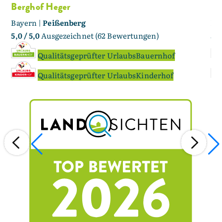
Berghof Heger
Be
Bayern |
Peißenberg
Ba
5,0
/ 5,0
Ausgezeichnet (62 Bewertungen)
5,0
Qualitätsgeprüfter UrlaubsBauernhof
Qualitätsgeprüfter UrlaubsKinderhof