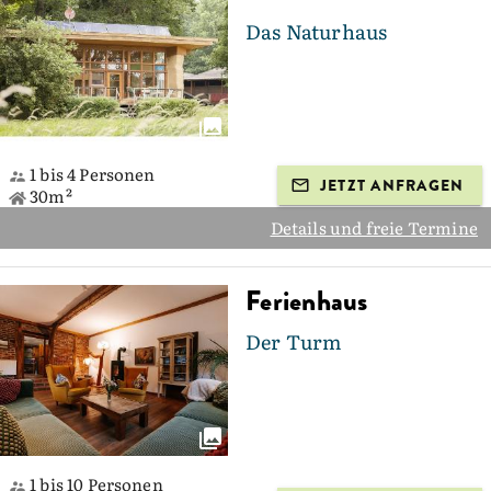
Das Naturhaus
1 bis 4 Personen
JETZT ANFRAGEN
30m²
Details und freie Termine
Ferienhaus
Der Turm
1 bis 10 Personen