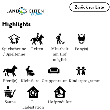
Zurück zur Liste
Highlights
Spielscheune 
Reiten
Mitarbeit 
Pony(s)
/ Spieltenne
am Hof 
möglich
Pferd(e)
Kleintiere
Gruppenraum
Kinderprogramm
Sauna
E-
Hofprodukte
Ladestation