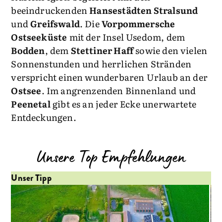
beeindruckenden
Hansestädten Stralsund
und
Greifswald
. Die
Vorpommersche
Ostseeküste
mit der Insel Usedom, dem
Bodden
, dem
Stettiner Haff
sowie den vielen
Sonnenstunden und herrlichen Stränden
verspricht einen wunderbaren Urlaub an der
Ostsee
. Im angrenzenden Binnenland und
Peenetal
gibt es an jeder Ecke unerwartete
Entdeckungen.
Unsere Top Empfehlungen
Unser Tipp
Un