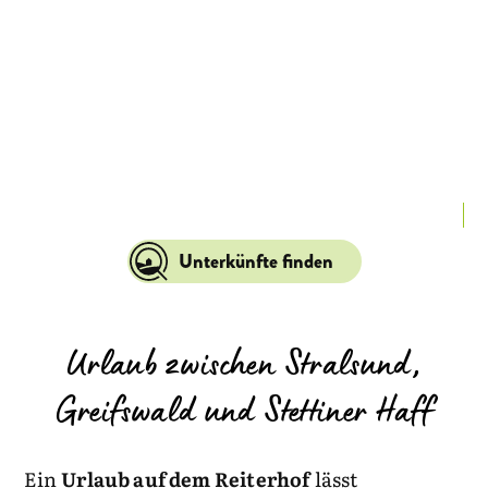
La
Unterkünfte finden
Urlaub zwischen Stralsund,
Greifswald und Stettiner Haff
Ein
Urlaub auf dem Reiterhof
lässt