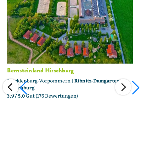
Bernsteinland Hirschburg
Sc
Mecklenburg-Vorpommern |
Ribnitz-Damgarten -
Me
Hirschburg
5,0
3,9
/ 5,0
Gut (176 Bewertungen)