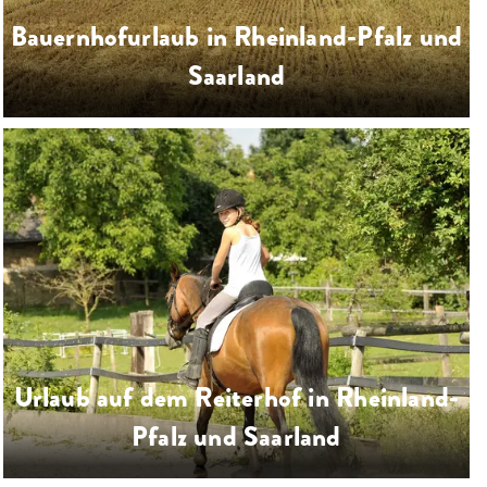
Bauernhofurlaub in Rheinland-Pfalz und
Saarland
Landwirtschaft erleben bei einem
Bauernhofurlaub mit Ihrer Familie
auf zahlreichen Bauernhöfen in
Rheinland-Pfalz & Saarland
…
Urlaub auf dem Reiterhof in Rheinland-
Pfalz und Saarland