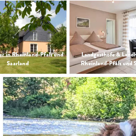
rleben und genießen mit Weinwanderung,
be und Weinverkauf
er in Rheinland-Pfalz und
Landgasthöfe & Landh
Saarland
Rheinland-Pfalz und 