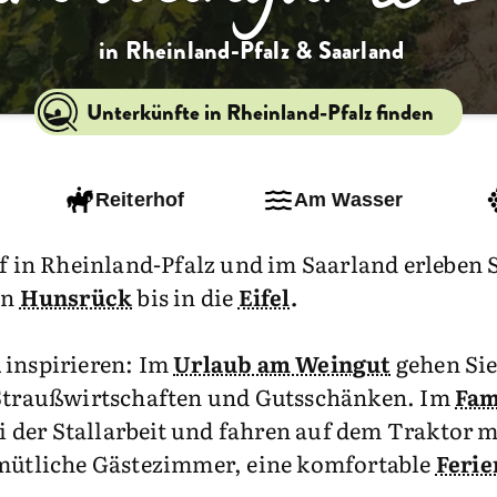
in Rheinland-Pfalz & Saarland
Unterkünfte in Rheinland-Pfalz finden
Reiterhof
Am Wasser
in Rheinland-Pfalz und im Saarland erleben S
en
Hunsrück
bis in die
Eifel
.
n
inspirieren: Im
Urlaub am Weingut
gehen Sie
n Straußwirtschaften und Gutsschänken. Im
Fam
ei der Stallarbeit und fahren auf dem Traktor 
emütliche Gästezimmer, eine komfortable
Feri