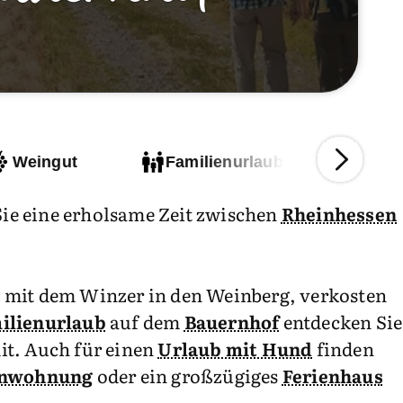
Weingut
Familienurlaub
Fer
ie eine erholsame Zeit zwischen
Rheinhessen
 mit dem Winzer in den Weinberg, verkosten
ilienurlaub
auf dem
Bauernhof
entdecken Sie
mit. Auch für einen
Urlaub mit Hund
finden
enwohnung
oder ein großzügiges
Ferienhaus