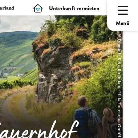
Unterkunft vermieten
aarland
Menü
© Dominik Ketz, Rheinland-Pfalz Tourismus GmbH
auernhof