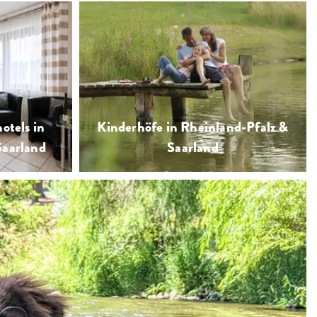
Reiterhöfe laden ein zu
erlebnisreichem Urlaub auf dem
Reiterhof und zu Reiterferien mit
Reitunterricht und Ausritten ins
otels in
Kinderhöfe in Rheinland-Pfalz &
Gelände
Saarland
Saarland
…