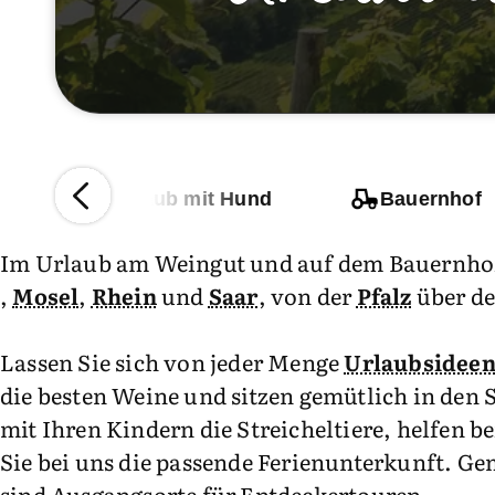
l
Urlaub mit Hund
Bauernhof
Im Urlaub am Weingut und auf dem Bauernhof 
,
Mosel
,
Rhein
und
Saar
, von der
Pfalz
über d
Lassen Sie sich von jeder Menge
Urlaubsidee
die besten Weine und sitzen gemütlich in de
mit Ihren Kindern die Streicheltiere, helfen b
Sie bei uns die passende Ferienunterkunft. G
sind Ausgangsorte für Entdeckertouren.