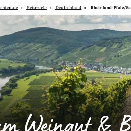
chten.de
Reiseziele
Deutschland
Rheinland-Pfalz/S
am Weingut & B