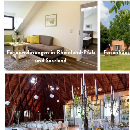
Urlaub auf dem Weingut beim Winzer e
Weinlese, Weinpro
Ferienwohnungen in Rheinland-Pfalz
Ferienhäus
und Saarland