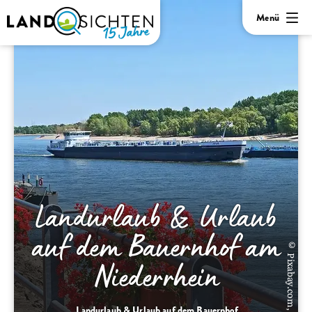
Menü
Landurlaub & Urlaub
auf dem Bauernhof am
© Pixabay.com,
Niederrhein
Landurlaub & Urlaub auf dem Bauernhof