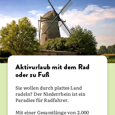
Aktivurlaub mit dem Rad
Die schönsten Ausflugsziele
Auf den Spuren der Römer
oder zu Fuß
am Niederrhein
Schon die Römer waren fasziniert
von der Region am Niederrhein. Sie
Sie wollen durch plattes Land
Museum Schloss Moyland
erbauten hier die
einzige römische
radeln? Der Niederrhein ist ein
Stadt nördlich der Alpen
erbauten.
Paradies für Radfahrer.
Xanten: Römerpark & Dom St. Victor
Mit dem imposanten Amphitheater
und zahlreichen Ausgrabungen ist
Mit einer Gesamtlänge von 2.000