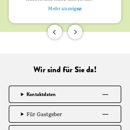
und Mönchengladbach. Sie sind
Die Skihalle Neuss verbindet Rodeln
Mehr anzeigen
ebenso ein Besuch wert wie die
und Ski fahren im Winter sowie
Xantener Nord- oder Südsee, das
Klettern und Golf spielen im Sommer.
Wassersportzentrum vor den Toren
der Stadt.
Wir sind für Sie da!
Kontaktdaten
Für Gastgeber