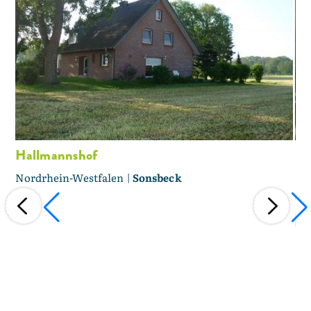
Hallmannshof
En
Nordrhein-Westfalen |
Sonsbeck
No
5,0