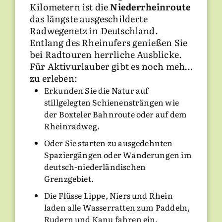
Xanten die Stadt mit Antike zum
Kloster Kamp
Kilometern ist die
Niederrheinroute
Anfassen. Der
Archäologische Park
das längste ausgeschilderte
in Xanten
, auch Römerpark
Radwegenetz in Deutschland.
Radeln auf der Niederrheinroute
genannt, lädt zu spannenden
Entlang des Rheinufers genießen Sie
Entdecker- und Forschertouren ein.
bei Radtouren herrliche Ausblicke.
Groß und Klein bestaunen die
Skihalle Neuss
Für Aktivurlauber gibt es noch mehr
handwerklichen Vorführungen und
zu erleben:
Mehr anzeigen
ausgefallenen Spiele aus der
Erkunden Sie die Natur auf
Römerzeit.
stillgelegten Schienensträngen wie
der Boxteler Bahnroute oder auf dem
Interessante Sehenswürdigkeiten am
Rheinradweg.
Niederrhein sind
Schloss Dyck
und
Oder Sie starten zu ausgedehnten
Schloss Benrath
. Sie sind
Spaziergängen oder Wanderungen im
Höhepunkte auf jedem Ausflug.
deutsch-niederländischen
Schloss Moyland
, das imposante
Grenzgebiet.
Wasserschloss bei Bedburg-Hau,
beherbergt die weltweit größte
Die Flüsse Lippe, Niers und Rhein
Joseph Beuys-Ausstellung.
laden alle Wasserratten zum Paddeln,
Besuchen Sie die Städte Kleve, Wesel
Rudern und Kanu fahren ein.