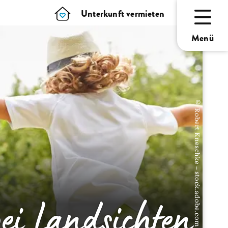
Unterkunft vermieten
Menü
© Robert Kneschke – stock.adobe.com
ei Landsichten