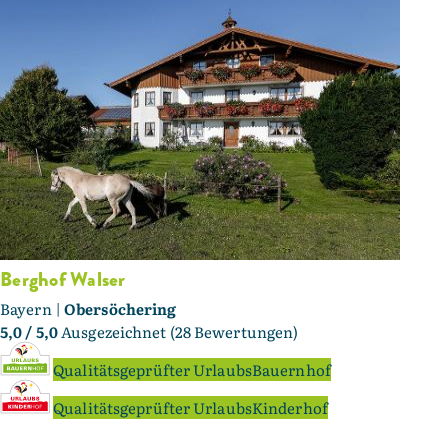
Berghof Walser
Bayern |
Obersöchering
5,0
/ 5,0
Ausgezeichnet (28 Bewertungen)
Qualitätsgeprüfter UrlaubsBauernhof
Qualitätsgeprüfter UrlaubsKinderhof