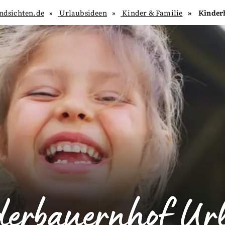
ndsichten.de
Urlaubsideen
Kinder & Familie
Kinder
derbauernhof Ur