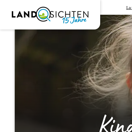
La
Kin