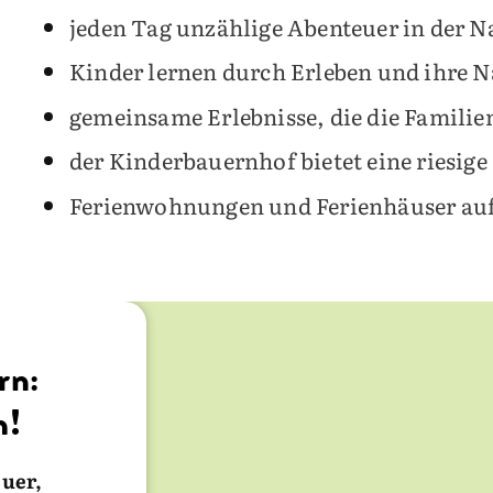
jeden Tag unzählige Abenteuer in der N
Kinder lernen durch Erleben und ihre 
gemeinsame Erlebnisse, die die Familie
der Kinderbauernhof bietet eine riesige
Ferienwohnungen und Ferienhäuser auf 
rn:
ies
h!
 jede
s über
der Hof
euer,
 der