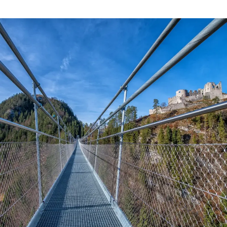
Regionen für Ihren Urlaub
in Tirol entdecken
Ein Urlaub in Tirol bietet je nach
Region
unterschiedliche
Landschaften, Aktivitäten und