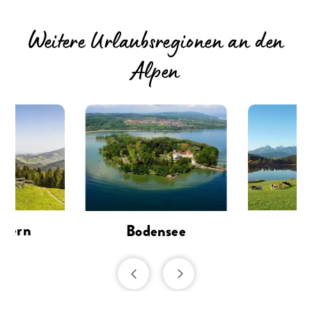
Weitere Urlaubsregionen an den
Alpen
ayern
Al
Bodensee