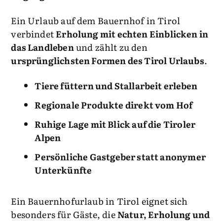
Ferienwohnung in Tirol entspannen
Traditionen oft direkt aus nächster
authentisch und architektonisch
und die Tiroler Gastfreundschaft
Nähe und
nicht als inszeniertes
besonders
Ein Urlaub auf dem Bauernhof in Tirol
genießen.
Angebot.
Bekannt für einheitliche
verbindet
Erholung mit echten Einblicken in
Holzbauweise und ursprüngliche
das Landleben
und zählt zu den
Ein
Familienurlaub
in Tirol
Dorfstrukturen
Mehr anzeigen
u
rsprünglichsten Formen des Tirol Urlaubs
.
verspricht unvergessliche Erlebnisse
und kostbare gemeinsame Momente,
die noch lange in Erinnerung bleiben
Tiere füttern und Stallarbeit erleben
werden.
Regionale Produkte direkt vom Hof
Ruhige Lage mit Blick auf die Tiroler
Mehr anzeigen
Alpen
Persönliche Gastgeber statt anonymer
Unterkünfte
Ein Bauernhofurlaub in Tirol eignet sich
besonders für Gäste, die
Natur, Erholung und