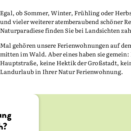
Egal, ob Sommer, Winter, Frühling oder Herbs
und vieler weiterer atemberaubend schöner R
Naturparadiese finden Sie bei Landsichten z
Mal gehören unsere Ferienwohnungen auf dem 
mitten im Wald. Aber eines haben sie gemein:
Hauptstraße, keine Hektik der Großstadt, kei
Landurlaub in Ihrer Natur Ferienwohnung.
ung
d Ihre
ngen
ganz
h?
en
ng auf