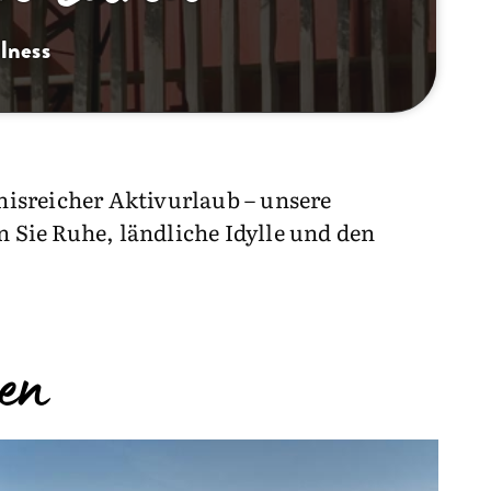
lness
isreicher Aktivurlaub – unsere
n Sie Ruhe, ländliche Idylle und den
en