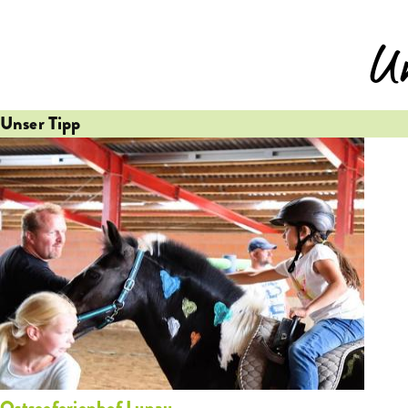
U
Unser Tipp
Ostseeferienhof Lunau