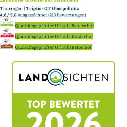
Thüringen |
Triptis - OT Oberpöllnitz
4,6
/ 5,0
Ausgezeichnet (213 Bewertungen)
Qualitätsgeprüfter UrlaubsBauernhof
Qualitätsgeprüfter UrlaubsKinderhof
Qualitätsgeprüfter UrlaubsReiterhof