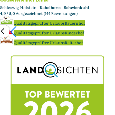
Schleswig-Holstein |
Kabelhorst - Schwienkuhl
4,9
/ 5,0
Ausgezeichnet (144 Bewertungen)
Qualitätsgeprüfter UrlaubsBauernhof
Qualitätsgeprüfter UrlaubsKinderhof
Qualitätsgeprüfter UrlaubsReiterhof