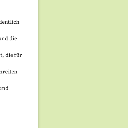
dentlich
und die
, die für
nreiten
 und
ng ist