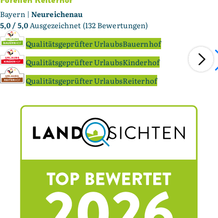
Bayern |
Neureichenau
5,0
/ 5,0
Ausgezeichnet (132 Bewertungen)
Qualitätsgeprüfter UrlaubsBauernhof
Qualitätsgeprüfter UrlaubsKinderhof
Qualitätsgeprüfter UrlaubsReiterhof