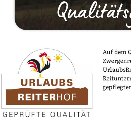
Qualitäts
Auf dem Q
Zwergenre
UrlaubsRei
Reitunterr
gepflegte