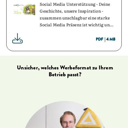
Social Media Unterstützung - Deine
Geschichte, unsere Inspiration -
zusammen unschlagbar eine starke
Social Media Präsenz ist wichtig und
bietet einzigartige Möglichkeiten.
Nutze diese Chance für dich. Wir
PDF
|
4 MB
möchten Dir mit unserer kostenlosen
Social Media Guide einige wertvolle
Tipps geben, wie du Deine Social
Media Präsenz auf Instagram effektiv
Unsicher, welches Werbeformat zu Ihrem
verbessern und dadurch die
Betrieb passt?
Reichweite erhöhen kannst. Hier sind
unsere besten Ratschläge -
Gemeinsam sind wir stark.