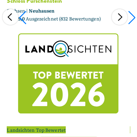
Schloss Purschenstein
Fe
Sachsen |
Neuhausen
Sa
4,4
/ 5,0
Ausgezeichnet (832 Bewertungen)
5,0
Landsichten Top Bewertet
La