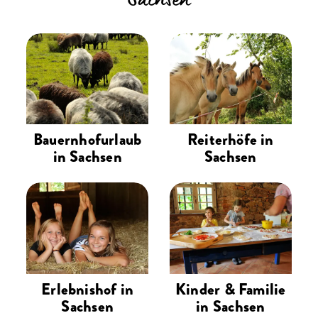
Sachsen
Erlebnishöfen und
der Unterkunftssuche, um die
Naturlehrpfaden
passende Unterkunft nach
Ausstattung, Lage oder Reisethema
zu finden.
Mehr anzeigen
Mehr anzeigen
Bauernhofurlaub
Reiterhöfe in
in Sachsen
Sachsen
Erlebnishof in
Kinder & Familie
Sachsen
in Sachsen