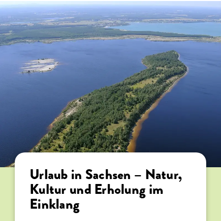
Urlaub in Sachsen – Natur,
Ihre Unterkunft auf dem
Regionale Spezialitäten und
Kultur und Erholung im
Land: Ferienwohnung,
Ausflugsziele
Einklang
Ferienhaus oder Bauernhof
Sachsen ist nicht nur landschaftlich