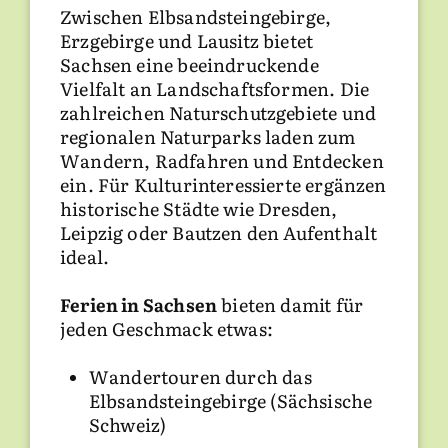
reizvoll, sondern auch kulturell und
Zwischen Elbsandsteingebirge,
Ob gemütliche
Ferienwohnung in
kulinarisch interessant. Genießen
Erzgebirge und Lausitz bietet
Sachsen
, komfortables
Ferienhaus
Sie regionale Produkte direkt vom
Sachsen eine beeindruckende
im Grünen
oder erlebnisreicher
Hof, entdecken Sie traditionelle
Vielfalt an Landschaftsformen. Die
Urlaub auf dem Bauernhof in
Handwerkskunst oder besuchen Sie
zahlreichen Naturschutzgebiete und
Sachsen
– auf Landsichten.de finden
lebendige Feste und Märkte.
regionalen Naturparks laden zum
Sie eine Vielzahl authentischer
Wandern, Radfahren und Entdecken
Gastgeber. Unsere Unterkünfte sind
Sehenswertes in der Region:
ein. Für Kulturinteressierte ergänzen
eingebettet in idyllische
historische Städte wie Dresden,
Landschaften und oft
Leipzig oder Bautzen den Aufenthalt
familiengeführt – perfekt für Gäste,
Dresden
mit Frauenkirche und
ideal.
die Wert auf persönliche Atmosphäre
Zwinger
und naturnahes Wohnen legen.
Ferien in Sachsen
Entdecken Sie unsere Auswahl an
bieten damit für
Leipzig
als Kulturmetropole mit
jeden Geschmack etwas:
Ferienwohnungen in Sachsen
,
Szenevierteln
Ferienhäusern in Sachsen
oder
Bauernhöfen
Wandertouren durch das
. Weitere Urlaubsideen
Görlitz
, die Perle an der Neiße
in Sachsen haben wir in
Elbsandsteingebirge (Sächsische
Reiterhöfen
,
Kinder & Familie
Schweiz)
und
Schloss Moritzburg
oder
Burg