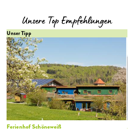
Unsere Top Empfehlungen
Unser Tipp
Un
Ferienhof Schöneweiß
An