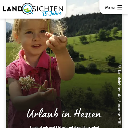
Menü
© Landsichten.de, Susanne Mölle
Urlaub in Hessen
Landurlaub und Urlaub auf dem Bauernhof