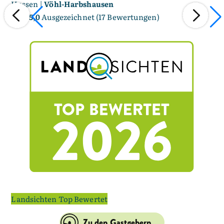
Hessen |
Vöhl-Harbshausen
He
5,0
/ 5,0
Ausgezeichnet (17 Bewertungen)
Landsichten Top Bewertet
Zu den Gastgebern