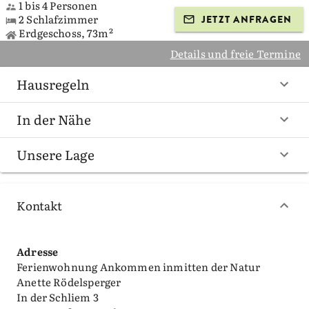
1 bis 4 Personen
2 Schlafzimmer
JETZT ANFRAGEN
Erdgeschoss, 73m²
Details und freie Termine
Hausregeln
In der Nähe
Unsere Lage
Kontakt
Adresse
Ferienwohnung Ankommen inmitten der Natur
Anette Rödelsperger
In der Schliem 3