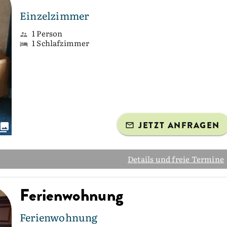
Einzelzimmer
1 Person
1 Schlafzimmer
JETZT ANFRAGEN
Details und freie Termine
Ferienwohnung
Ferienwohnung