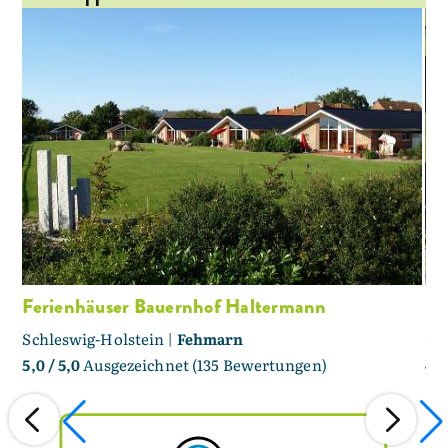
Ferienhäuser Bauernhof Haltermann
Ho
Schleswig-Holstein |
Fehmarn
Sc
5,0
/ 5,0
Ausgezeichnet (135 Bewertungen)
4,