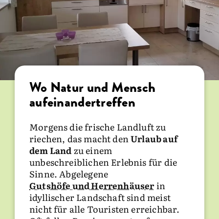
Wo Natur und Mensch
Nachhaltig und ohne
aufeinandertreffen
Hindernisse
Morgens die frische Landluft zu
Von der Unterkunft bis in das
riechen, das macht den
Restaurant. Liebe geht durch den
Urlaub auf
dem Land
Magen. Deshalb reicht eine
zu einem
unbeschreiblichen Erlebnis für die
vollständige
Barrierefreiheit bis in
Sinne. Abgelegene
die Gaststube oder den
Gutshöfe und Herrenhäuser
Frühstücksraum
. Das entspannende
in
idyllischer Landschaft sind meist
Abendessen mit den liebsten
nicht für alle Touristen erreichbar.
Personen zu genießen, sorgt für