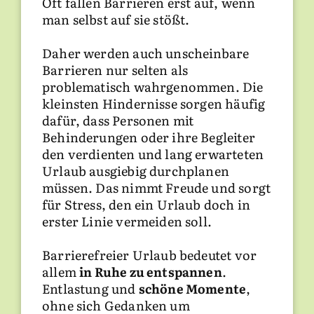
Oft fallen Barrieren erst auf, wenn
wertvolle Momente. Kulinarische
man selbst auf sie stößt.
Erlebnisse, die ausblieben, wenn Sie
bei der Anreise feststellen, dass die
Daher werden auch unscheinbare
Unterkunft doch nicht barrierefrei
Barrieren nur selten als
ist. Ein ebenerdiger Zugang zu allen
In Ruhe Energie tanken und
problematisch wahrgenommen. Die
Räumen und entsprechend
Entspannung erleben, das spendet
kleinsten Hindernisse sorgen häufig
geschultes Personal sind die Basis
langersehnte Kraft für den Alltag.
dafür, dass Personen mit
eines erholsamen und
Ihre erholsame Auszeit muss vor
Behinderungen oder ihre Begleiter
regenerierenden Urlaubs für
allem perfekte Barrierefreiheit
den verdienten und lang erwarteten
Menschen mit besonderen
garantieren. In einem barrierefreien
Urlaub ausgiebig durchplanen
Bedürfnissen.
Urlaub sind Ihnen die Gastgebern bei
müssen. Das nimmt Freude und sorgt
der Planung behilflich, damit Sie
für Stress, den ein Urlaub doch in
sich auf das Wichtige konzentrieren:
erster Linie vermeiden soll.
Entspannung, Ruhe und schöne
Erlebnisse. So wird Ihre Auszeit zu
Barrierefreier Urlaub bedeutet vor
einer wirklich schönen und
allem
erholsamen Zeit.
in Ruhe zu entspannen
.
Mehr anzeigen
Entlastung und
schöne Momente
,
ohne sich Gedanken um