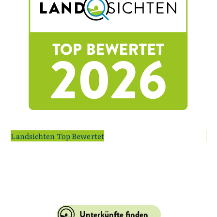
Landsichten Top Bewertet
La
Unterkünfte finden