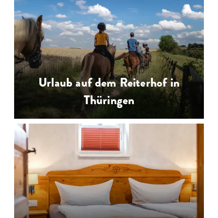
Urlaub auf dem Bauernhof in
Thüringen ist Urlaub für die ganze
Familie in familienfreundlichen
Unterkünften auf Bauernhöfen
…
Urlaub auf dem Reiterhof in
Thüringen
Urlaub auf dem Reiterhof in
Thüringen - Reiterhöfe für
Reiturlaub, Reiterferien für Kinder,
Reitunterricht, Westernreiten,
Ponyreiten