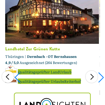
Pe
Landhotel Zur Grünen Kutte
Th
4,6
Thüringen |
Dermbach - OT Bernshausen
4,9
/ 5,0
Ausgezeichnet (264 Bewertungen)
Qualitätsgeprüfter LandUrlaub
Qualitätsgeprüfter UrlaubsReiterhof