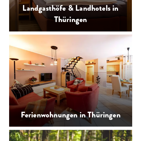
Landgasthöfe & Landhotels in
…
Thüringen
Landhotels, Landpensionen und
Landgasthöfe für eine Auszeit auf
dem Land mit kulinarischen
Genüssen
Ferienwohnungen in Thüringen