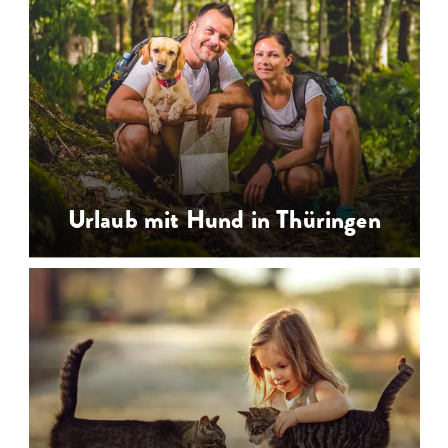
Individuelle Ferienwohnungen für
den Familienurlaub oder eine Auszeit
zur Zweit im Harz, Thüringer Wald,
Vogtland und Rhön
…
Urlaub mit Hund in Thüringen
Urlaub mit Hund in Thüringen -
hundefreundliche Unterkünfte für
Hundeurlaub auf dem Bauernhof und
auf dem Land