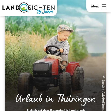
Menü
© Jacek / AdobeStock
Urlaub in Thüringen
Urlaub auf dem Bauernhof & Landurlaub