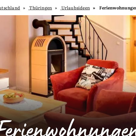
utschland
Thüringen
Urlaubsideen
Ferienwohnungen
Ferienwohnunge