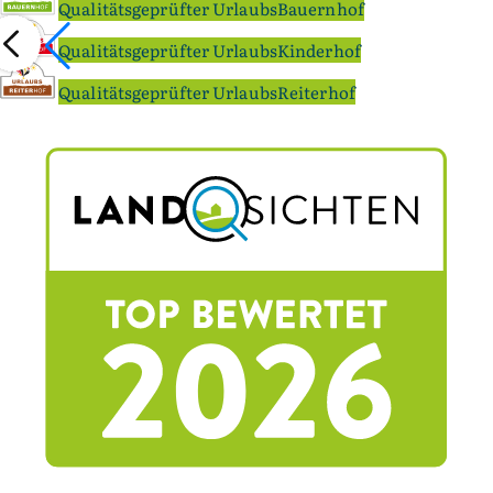
Qualitätsgeprüfter UrlaubsBauernhof
Qualitätsgeprüfter UrlaubsKinderhof
Qualitätsgeprüfter UrlaubsReiterhof