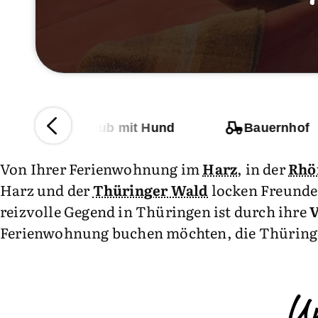
n
Urlaub mit Hund
Bauernhof
Von Ihrer Ferienwohnung im
Harz
, in der
Rhö
Harz und der
Thüringer Wald
locken Freunde 
reizvolle Gegend in Thüringen ist durch ihre
V
Ferienwohnung buchen möchten, die Thüringer
U