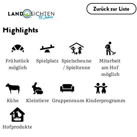
Zurück zur Liste
Highlights
Frühstück 
Spielplatz
Spielscheune 
Mitarbeit 
möglich
/ Spieltenne
am Hof 
möglich
Kühe
Kleintiere
Gruppenraum
Kinderprogramm
Hofprodukte