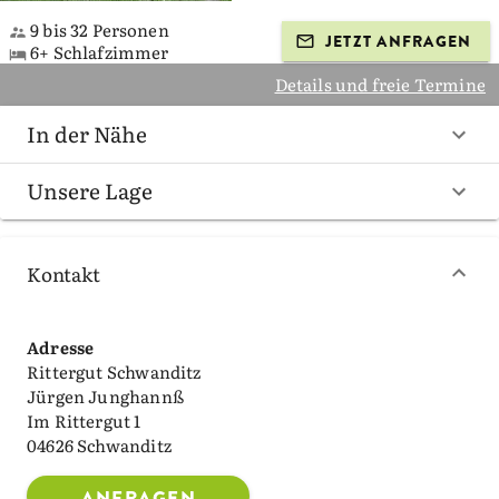
9 bis 32 Personen
JETZT ANFRAGEN
6+ Schlafzimmer
Details und freie Termine
In der Nähe
Unsere Lage
Kontakt
Adresse
Rittergut Schwanditz
Jürgen Junghannß
Im Rittergut 1
04626 Schwanditz
ANFRAGEN