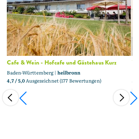
Cafe & Wein - Hofcafe und Gästehaus Kurz
We
Baden-Württemberg |
heilbronn
Rh
4,7
/ 5,0
Ausgezeichnet (177 Bewertungen)
5,0