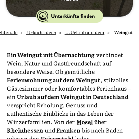
Unterkünfte finden
chten.de
Urlaubsideen
Urlaub auf dem...
Weingut
Ein Weingut mit Übernachtung
verbindet
Wein, Natur und Gastfreundschaft auf
besondere Weise. Ob gemütliche
Ferienwohnung auf dem Weingut
, stilvolles
Gästezimmer oder komfortables Ferienhaus –
ein
Urlaub auf dem Weingut in Deutschland
verspricht Erholung, Genuss und
authentische Einblicke in das Leben der
Winzerfamilien. Von der
Mosel
über
Rheinhessen
und
Franken
bis nach Baden
oder an den
Kaiserstuhl
laden