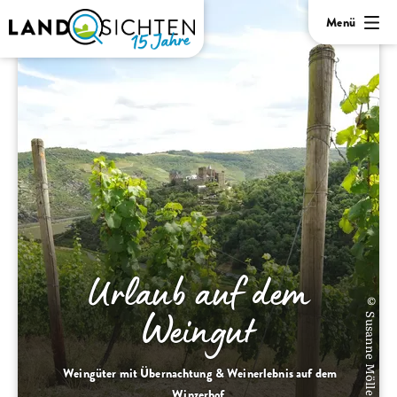
Menü
Urlaub auf dem
© Susanne Mölle
Weingut
Weingüter mit Übernachtung & Weinerlebnis auf dem
Winzerhof