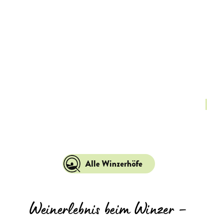
La
Alle Winzerhöfe
Weinerlebnis beim Winzer –