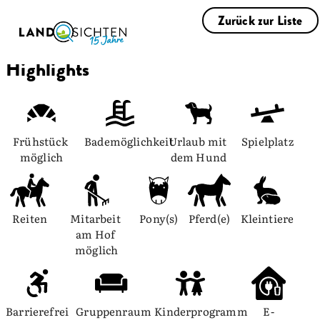
Zurück zur Liste
Highlights
Frühstück 
Bademöglichkeit
Urlaub mit 
Spielplatz
möglich
dem Hund
Reiten
Mitarbeit 
Pony(s)
Pferd(e)
Kleintiere
am Hof 
möglich
Barrierefrei
Gruppenraum
Kinderprogramm
E-