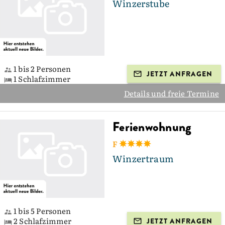
Winzerstube
1 bis 2 Personen
JETZT ANFRAGEN
1 Schlafzimmer
Details und freie Termine
Ferienwohnung
F
Winzertraum
1 bis 5 Personen
2 Schlafzimmer
JETZT ANFRAGEN