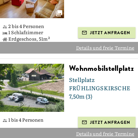
2 bis 4 Personen
1 Schlafzimmer
JETZT ANFRAGEN
Erdgeschoss, 51m²
Details und freie Termine
Wohnmobilstellplatz
Stellplatz
FRÜHLINGSKIRSCHE
7,50m (3)
1 bis 4 Personen
JETZT ANFRAGEN
Details und freie Termine