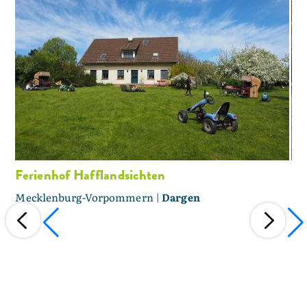
Ferienhof Hafflandsichten
La
Mecklenburg-Vorpommern |
Dargen
Me