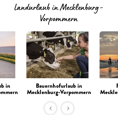
Landurlaub in Mecklenburg-
Vorpommern
ub in
Bauernhofurlaub in
pommern
Mecklenburg-Vorpommern
Meckle