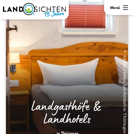
Menü
© Adrian Liebau, Landurlaub in Thüringen
Landgasthöfe &
Landhotels
in Thüringen