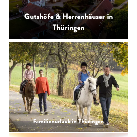
Gutshöfe & Herrenhäuser in
Thüringen
Gutshöfe, Rittergüter, Herrenhäuser
& Gutshäuser in Thüringen für
Landurlaub zu zweit oder mit der
Familie
Familienurlaub in Thüringen