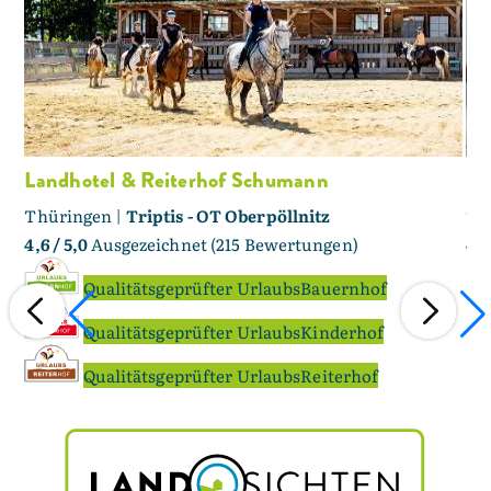
Landhotel & Reiterhof Schumann
La
Thüringen |
Triptis - OT Oberpöllnitz
Th
4,6
/ 5,0
Ausgezeichnet (215 Bewertungen)
4,6
Qualitätsgeprüfter UrlaubsBauernhof
Qualitätsgeprüfter UrlaubsKinderhof
Qualitätsgeprüfter UrlaubsReiterhof