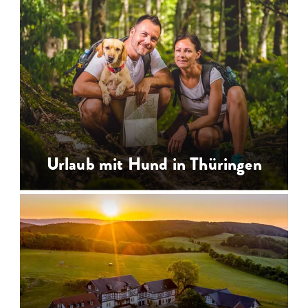
Urlaub auf dem Reiterhof in
Thüringen - Reiterhöfe für
Reiturlaub, Reiterferien für Kinder,
Reitunterricht, Westernreiten,
Ponyreiten
…
Urlaub mit Hund in Thüringen
Urlaub mit Hund in Thüringen -
hundefreundliche Unterkünfte für
Hundeurlaub auf dem Bauernhof und
auf dem Land