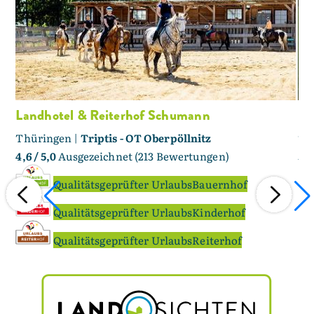
Landhotel & Reiterhof Schumann
Be
Thüringen |
Triptis - OT Oberpöllnitz
Th
4,6
/ 5,0
Ausgezeichnet (213 Bewertungen)
5,0
Qualitätsgeprüfter UrlaubsBauernhof
Qualitätsgeprüfter UrlaubsKinderhof
Qualitätsgeprüfter UrlaubsReiterhof