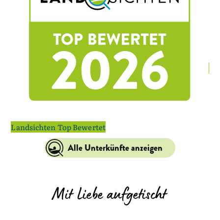
La
Landsichten Top Bewertet
Alle Unterkünfte anzeigen
Mit Liebe aufgetischt