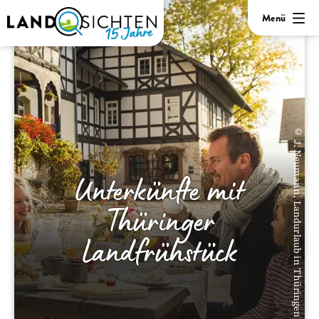
Menü
© J. Neumann, Landurlaub in Thüringen
Unterkünfte mit
Thüringer
Landfrühstück