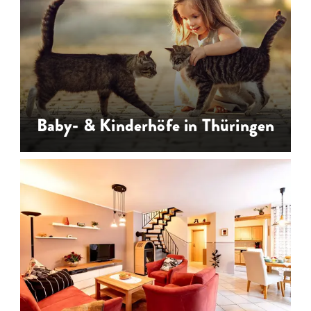
Thüringen - Reiterhöfe für
Reiturlaub, Reiterferien für Kinder,
Reitunterricht, Westernreiten,
Ponyreiten
…
Baby- & Kinderhöfe in Thüringen
Baby- und Kinderhöfe in Thüringen -
Urlaub mit Kindern auf einem
kinderfreundlichen Ferienhof oder
Kinderbauernhof
…