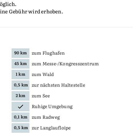
öglich.
 eine Gebühr wird erhoben.
zum Flughafen
90 km
zum Messe-/Kongresszentrum
45 km
zum Wald
1 km
zur nächsten Haltestelle
0,5 km
zum See
2 km
Ruhige Umgebung
zum Radweg
0,1 km
zur Langlaufloipe
0,5 km