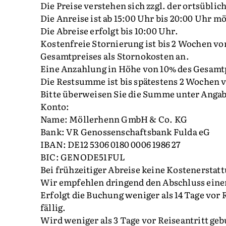
Die Preise verstehen sich zzgl. der ortsübli
Die Anreise ist ab 15:00 Uhr bis 20:00 Uhr m
Die Abreise erfolgt bis 10:00 Uhr.
Kostenfreie Stornierung ist bis 2 Wochen vor
Gesamtpreises als Stornokosten an.
Eine Anzahlung in Höhe von 10% des Gesamtpr
Die Restsumme ist bis spätestens 2 Wochen vo
Bitte überweisen Sie die Summe unter Anga
Konto:
Name: Möllerhenn GmbH & Co. KG
Bank: VR Genossenschaftsbank Fulda eG
IBAN: DE12 5306 0180 0006 1986 27
BIC: GENODE51FUL
Bei frühzeitiger Abreise keine Kostenerstat
Wir empfehlen dringend den Abschluss einer
Erfolgt die Buchung weniger als 14 Tage vor 
fällig.
Wird weniger als 3 Tage vor Reiseantritt geb