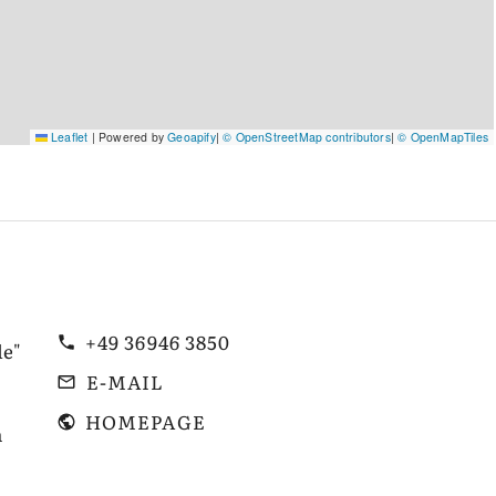
Leaflet
|
Powered by
Geoapify
|
© OpenStreetMap contributors
|
© OpenMapTiles
+49 36946 3850
le"
E-MAIL
HOMEPAGE
m