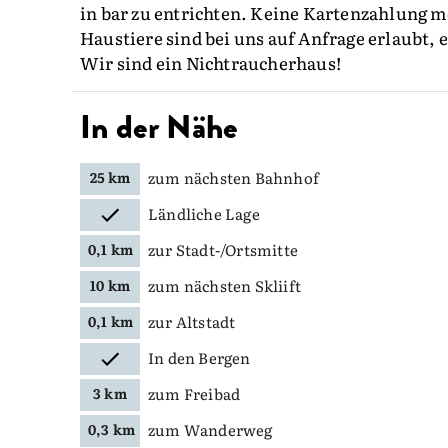
in bar zu entrichten. Keine Kartenzahlung m
Haustiere sind bei uns auf Anfrage erlaubt,
Wir sind ein Nichtraucherhaus!
In der Nähe
zum nächsten Bahnhof
25 km
Ländliche Lage
zur Stadt-/Ortsmitte
0,1 km
zum nächsten Skliift
10 km
zur Altstadt
0,1 km
In den Bergen
zum Freibad
3 km
zum Wanderweg
0,3 km