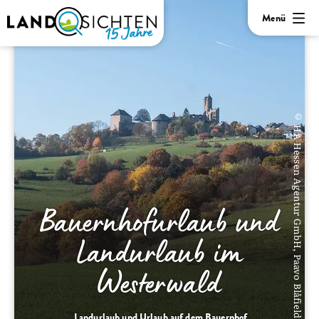
Menü
© HA Hessen Agentur GmbH, Paavo Blåfield
Bauernhofurlaub und
Landurlaub im
Westerwald
Landurlaub und Urlaub auf dem Bauernhof