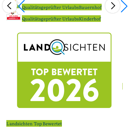
Qualitätsgeprüfter UrlaubsBauernhof
Qualitätsgeprüfter UrlaubsKinderhof
La
Landsichten Top Bewertet