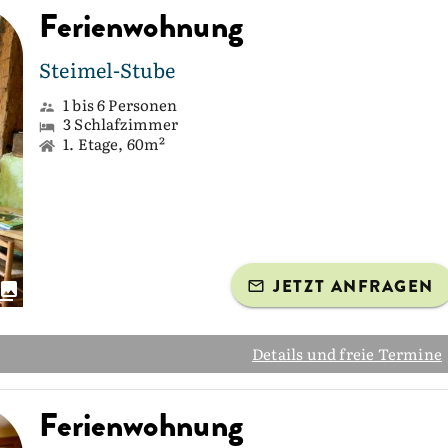
Ferienwohnung
Steimel-Stube
1 bis 6 Personen
3 Schlafzimmer
1. Etage, 60m²
JETZT ANFRAGEN
Details und freie Termine
Ferienwohnung