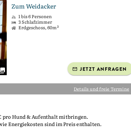
Zum Weidacker
1 bis 6 Personen
3 Schlafzimmer
Erdgeschoss, 60m²
JETZT ANFRAGEN
Details und freie Termine
€ pro Hund & Aufenthalt mitbringen.
e Energiekosten sind im Preis enthalten.