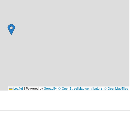
Leaflet
|
Powered by
Geoapify
|
© OpenStreetMap contributors
|
© OpenMapTiles