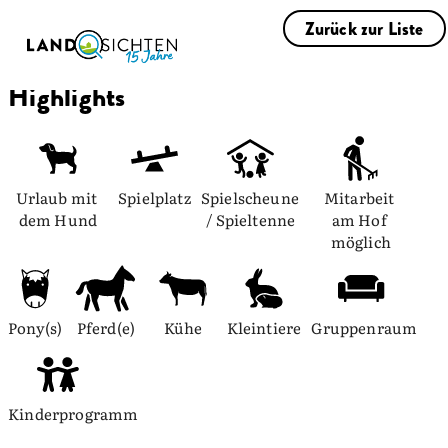
Zurück zur Liste
Highlights
Urlaub mit 
Spielplatz
Spielscheune 
Mitarbeit 
dem Hund
/ Spieltenne
am Hof 
möglich
Pony(s)
Pferd(e)
Kühe
Kleintiere
Gruppenraum
Kinderprogramm