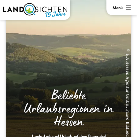
Menü
© HA Hessen Agentur GmbH, Paavo Blåfield
Beliebte
Urlaubsregionen in
Hessen
Landurlaub und Urlaub auf dem Bauernhof