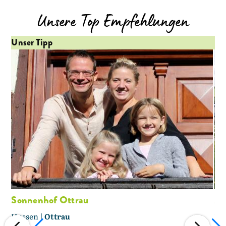
Unsere Top Empfehlungen
Unser Tipp
Un
Sonnenhof Ottrau
Mi
Hessen |
Ottrau
He