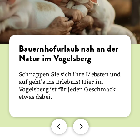
Abwechslungsreicher Urlaub
im Vogelsberg
Radeln Sie durch die wunderschöne
Bauernhofurlaub nah an der
Landschaft und entdecken Sie die
Natur im Vogelsberg
Freizeitareale mit
Erlebnisspielplätzen, tauchen Sie ins
Schnappen Sie sich ihre Liebsten und
kühle Nass am Nieder-Mooser-See
auf geht’s ins Erlebnis! Hier im
und Niddastausee oder durchlaufen
Vogelsberg ist für jeden Geschmack
Sie die vielen Erlebnisstationen im
etwas dabei.
Naturpark. Auch bei schlechtem
Wetter kommt keine Langeweile auf.
Das Wellenbad Bad Nauheim oder
das Wellenbad im Freizeitzentrum in
Lauterbach inklusive
Saunalandschaft versprechen Spaß
Mehr anzeigen