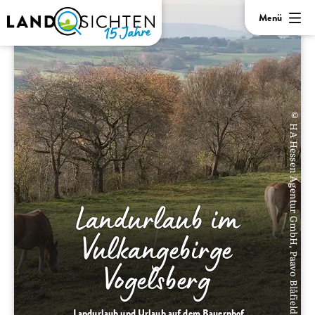
Menü
© HA Hessen Agentur GmbH, Paavo Blåfield
Landurlaub im
Vulkangebirge
Vogelsberg
Landurlaub und Urlaub auf dem Bauernhof