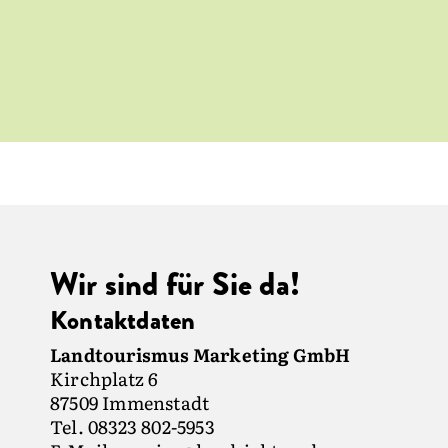
hrten und
lterbe
en – in
 die
e
ige
zahl
Natur
sfreudige
n Sie
ionen
Wir sind für Sie da!
Kontaktdaten
Landtourismus Marketing GmbH
Kirchplatz 6
87509 Immenstadt
Tel. 08323 802-5953