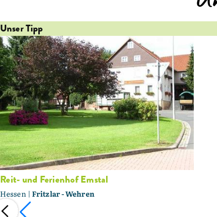
U
Unser Tipp
Reit- und Ferienhof Emstal
Hessen |
Fritzlar - Wehren