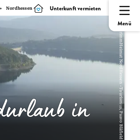
Unterkunft vermieten
Nordhessen
Menü
© GrimmHeimat NordHessen –Tourismus, Paavo Blåfield
durlaub in