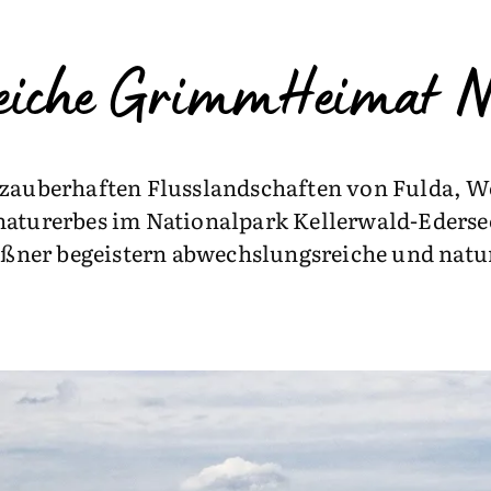
reiche GrimmHeimat N
 zauberhaften Flusslandschaften von Fulda, W
urerbes im Nationalpark Kellerwald-Edersee 
ßner begeistern abwechslungsreiche und nat