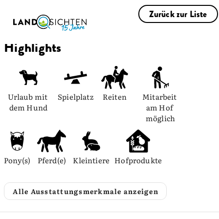
Zurück zur Liste
Highlights
Urlaub mit 
Spielplatz
Reiten
Mitarbeit 
dem Hund
am Hof 
möglich
Pony(s)
Pferd(e)
Kleintiere
Hofprodukte
Alle Ausstattungsmerkmale anzeigen