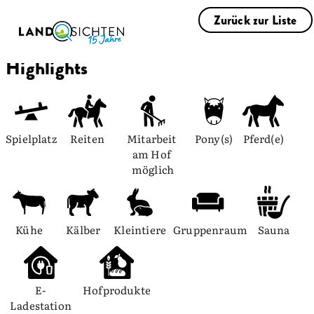
Zurück zur Liste
Highlights
Spielplatz
Reiten
Mitarbeit 
Pony(s)
Pferd(e)
am Hof 
möglich
Kühe
Kälber
Kleintiere
Gruppenraum
Sauna
E-
Hofprodukte
Ladestation