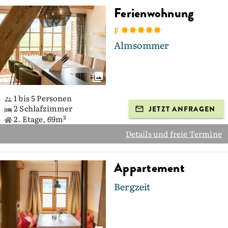
Ferienwohnung
F
Almsommer
1 bis 5 Personen
2 Schlafzimmer
JETZT ANFRAGEN
2. Etage, 69m²
Details und freie Termine
Appartement
Bergzeit