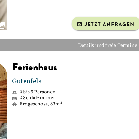
JETZT ANFRAGEN
Details und freie Termine
Ferienhaus
Gutenfels
2 bis 5 Personen
2 Schlafzimmer
Erdgeschoss, 83m²