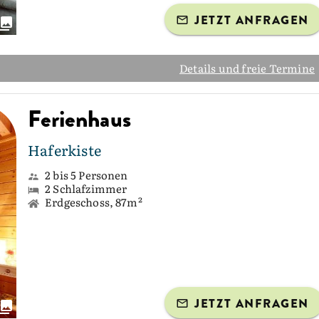
JETZT ANFRAGEN
Details und freie Termine
Ferienhaus
Haferkiste
2 bis 5 Personen
2 Schlafzimmer
Erdgeschoss, 87m²
JETZT ANFRAGEN