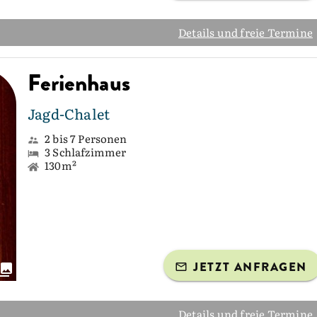
Details und freie Termine
Ferienhaus
Jagd-Chalet
2 bis 7 Personen
3 Schlafzimmer
130m²
JETZT ANFRAGEN
Details und freie Termine