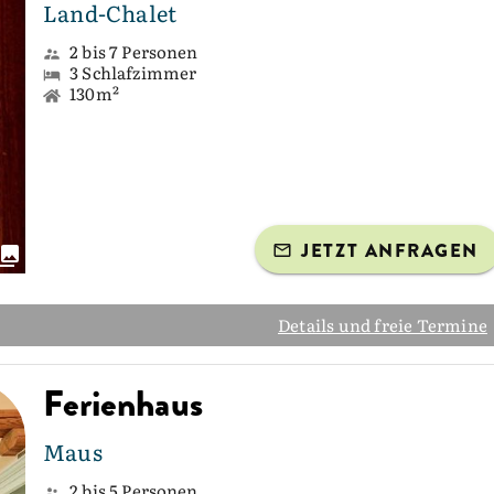
Land-Chalet
2 bis 7 Personen
3 Schlafzimmer
130m²
JETZT ANFRAGEN
Details und freie Termine
Ferienhaus
Maus
2 bis 5 Personen