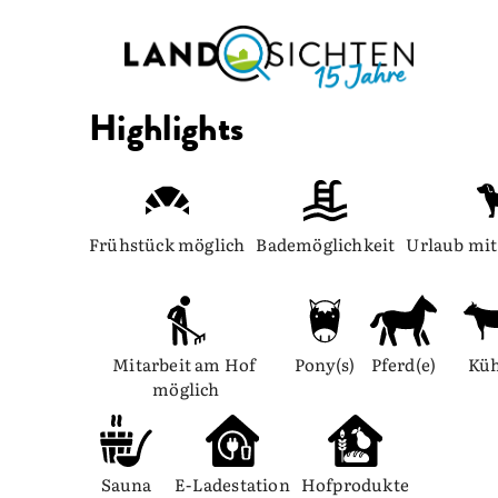
Highlights
Frühstück möglich
Bademöglichkeit
Urlaub mi
Mitarbeit am Hof 
Pony(s)
Pferd(e)
Kü
möglich
Sauna
E-Ladestation
Hofprodukte