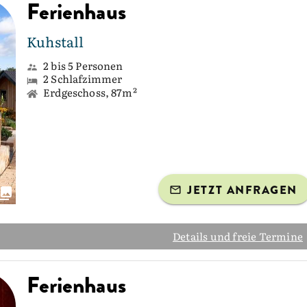
Ferienhaus
Kuhstall
2 bis 5 Personen
2 Schlafzimmer
Erdgeschoss, 87m²
JETZT ANFRAGEN
Details und freie Termine
Ferienhaus