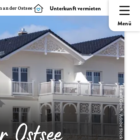
Unterkunft vermieten
 an der Ostsee
Menü
© Ralf Gosch, Adobe Stock
 Ostsee