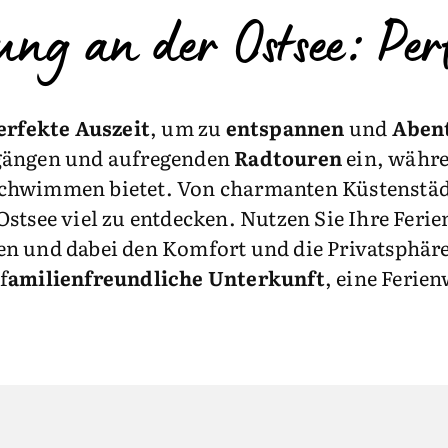
ng an der Ostsee: Perf
erfekte Auszeit
, um zu
entspannen
und
Aben
rgängen und aufregenden
Radtouren
ein, währe
chwimmen bietet. Von charmanten Küstenstädt
 Ostsee viel zu entdecken. Nutzen Sie Ihre Fe
n und dabei den Komfort und die Privatsphäre
f
amilienfreundliche Unterkunft
, eine Ferie