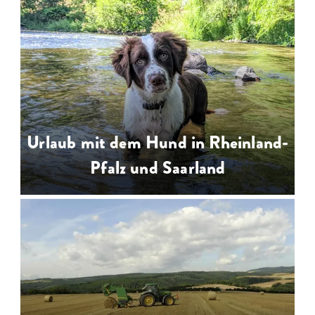
Urlaub auf dem Weingut beim
Winzer erleben und genießen mit
Weinwanderung, Weinlese,
Weinprobe und Weinverkauf
Urlaub mit dem Hund in Rheinland-
Pfalz und Saarland
Urlaub mit dem Hund - vierbeinige
Urlauber willkommen:
hundefreundliche Ferienunterkünfte
in Rheinland-Pfalz & Saarland