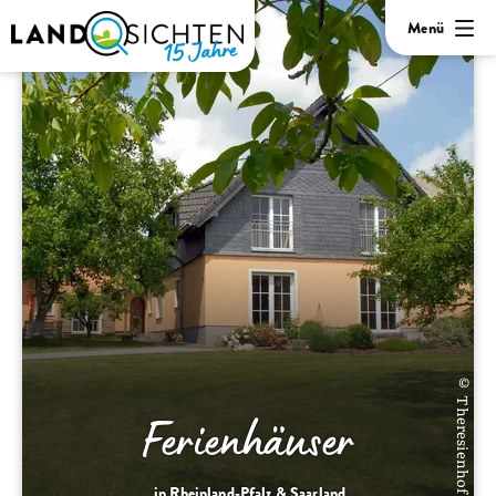
Menü
© Theresienhof
Ferienhäuser
in Rheinland-Pfalz & Saarland