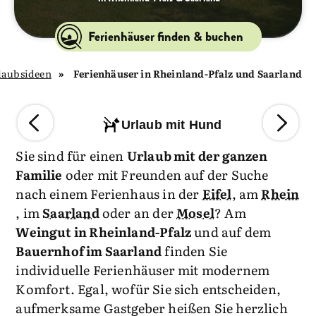
Ferienhäuser finden & buchen
laubsideen
Ferienhäuser in Rheinland-Pfalz und Saarland
Urlaub mit Hund
Sie sind für einen
Urlaub mit der ganzen
Familie
oder mit Freunden auf der Suche
nach einem Ferienhaus in der
Eifel
, am
Rhein
, im
Saarland
oder an der
Mosel
? Am
Weingut in Rheinland-Pfalz
und auf dem
Bauernhof im Saarland
finden Sie
individuelle Ferienhäuser mit modernem
Komfort. Egal, wofür Sie sich entscheiden,
aufmerksame Gastgeber heißen Sie herzlich