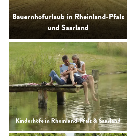
…
Bauernhofurlaub in Rheinland-Pfalz
und Saarland
Landwirtschaft erleben bei einem
Bauernhofurlaub mit Ihrer Familie
auf zahlreichen Bauernhöfen in
Rheinland-Pfalz & Saarland
…
Kinderhöfe in Rheinland-Pfalz & Saarland