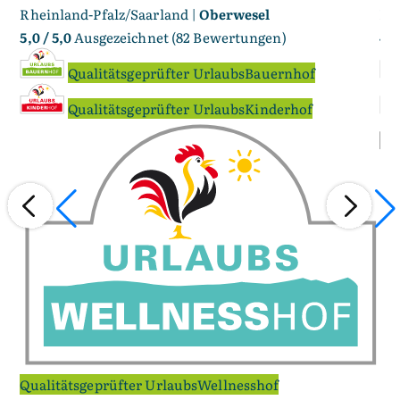
Rheinland-Pfalz/Saarland |
Oberwesel
Rh
5,0
/ 5,0
Ausgezeichnet (82 Bewertungen)
4,1
Qualitätsgeprüfter UrlaubsBauernhof
Qualitätsgeprüfter UrlaubsKinderhof
Qualitätsgeprüfter UrlaubsWellnesshof