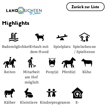
Zurück zur Liste
Highlights
Bademöglichkeit
Urlaub mit 
Spielplatz
Spielscheune 
dem Hund
/ Spieltenne
Reiten
Mitarbeit 
Pony(s)
Pferd(e)
Kühe
am Hof 
möglich
Kälber
Kleintiere
Kinderprogramm
E-