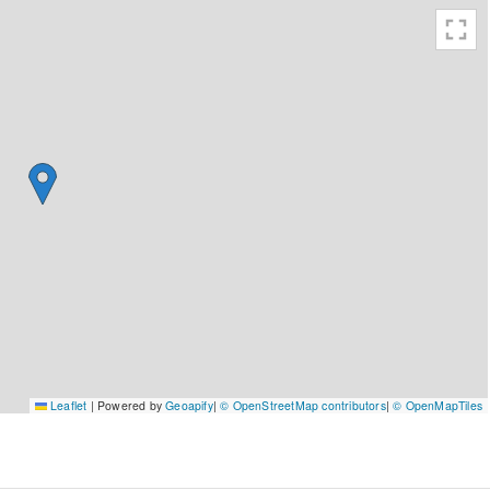
Leaflet
|
Powered by
Geoapify
|
© OpenStreetMap contributors
|
© OpenMapTiles