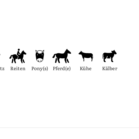
tz
Reiten
Pony(s)
Pferd(e)
Kühe
Kälber