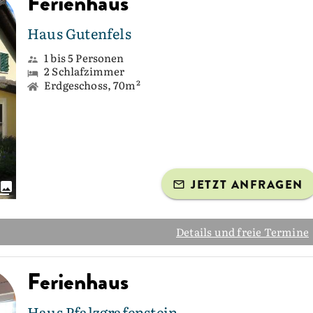
Ferienhaus
Haus Gutenfels
1 bis 5 Personen
2 Schlafzimmer
Erdgeschoss, 70m²
JETZT ANFRAGEN
Details und freie Termine
Ferienhaus
Haus Pfalzgrafenstein