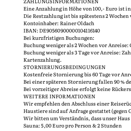
ZAHLUNGSINFORMATIONEN
Eine Anzahlung in Höhe von 100,- Euro ist i
Die Restzahlung ist bis spätestens 2 Wochen v
Kontoinhaber: Rainer Oldach
IBAN: DE90560900000104116140
Bei kurzfristigen Buchungen:
Buchung weniger als 2 Wochen vor Anreise: G
Buchung weniger als 3 Tage vor Anreise: Zahl
Kartenzahlung.
STORNIERUNGSBEDINGUNGEN
Kostenfreie Stornierung bis 60 Tage vor Anr
Bei einer späteren Stornierung fallen 90 % d
Bei vorzeitiger Abreise erfolgt keine Rücker
WEITERE INFORMATIONEN
Wir empfehlen den Abschluss einer Reiserüc
Haustiere sind auf Anfrage gestattet (gegen 
Wir bitten um Verständnis, dass unser Haus 
Sauna: 5,00 Euro pro Person & 2 Stunden