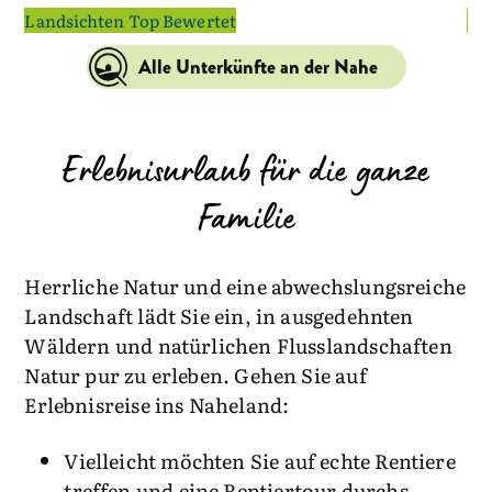
Landsichten Top Bewertet
La
Alle Unterkünfte an der Nahe
Erlebnisurlaub für die ganze
Familie
Herrliche Natur und eine abwechslungsreiche
Landschaft lädt Sie ein, in ausgedehnten
Wäldern und natürlichen Flusslandschaften
Natur pur zu erleben. Gehen Sie auf
Erlebnisreise ins Naheland:
Vielleicht möchten Sie auf echte Rentiere
treffen und eine Rentiertour durchs