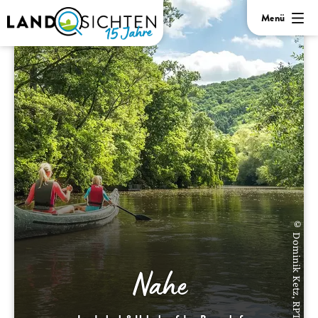
Menü
© Dominik Ketz, RPT
Nahe