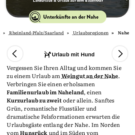
Landurlaub & Urlaub auf dem Bauernhof
Unterkünfte an der Nahe
d
Rheinland-Pfalz/Saarland
Urlaubsregionen
Nahe
Urlaub mit Hund
Vergessen Sie Ihren Alltag und kommen Sie
zu einem Urlaub am
Weingut an der Nahe
.
Verbringen Sie einen erholsamen
Familienurlaub im Naheland
, einen
Kurzurlaub zu zweit
oder allein. Sanftes
Grün, romantische Flusstäler und
dramatische Felsformationen erwarten die
Urlaubsgäste entlang der Nahe. Im Norden
vom
Hunsrück
und im Süden vom