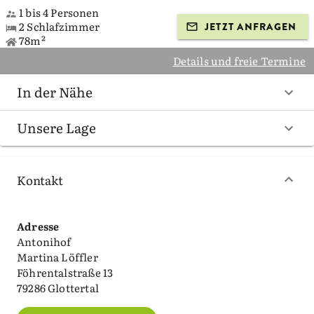
1 bis 4 Personen
2 Schlafzimmer
JETZT ANFRAGEN
78m²
Details und freie Termine
In der Nähe
Unsere Lage
Kontakt
Adresse
Antonihof
Martina Löffler
Föhrentalstraße 13
79286 Glottertal