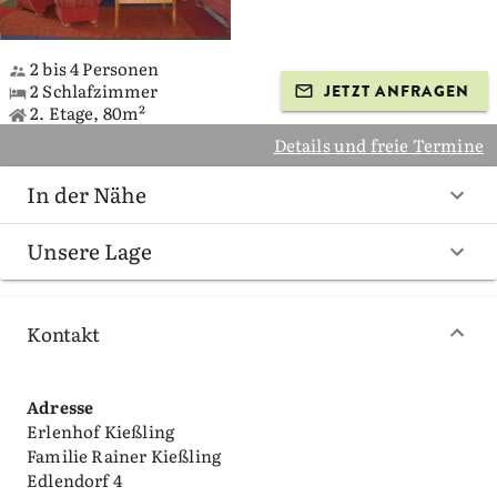
2 bis 4 Personen
2 Schlafzimmer
JETZT ANFRAGEN
2. Etage, 80m²
Details und freie Termine
In der Nähe
Unsere Lage
Kontakt
Adresse
Erlenhof Kießling
Familie Rainer Kießling
Edlendorf 4