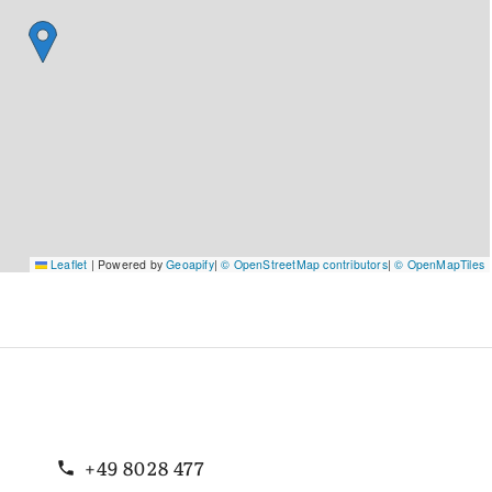
Leaflet
|
Powered by
Geoapify
|
© OpenStreetMap contributors
|
© OpenMapTiles
+49 8028 477