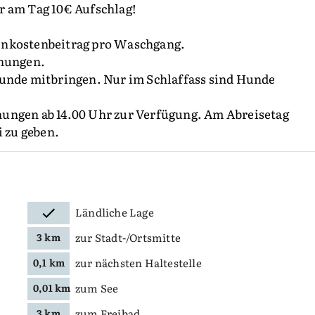
r am Tag 10€ Aufschlag!
Unkostenbeitrag pro Waschgang.
hnungen.
Hunde mitbringen. Nur im Schlaffass sind Hunde
ungen ab 14.00 Uhr zur Verfügung. Am Abreisetag
i zu geben.
Ländliche Lage
zur Stadt-/Ortsmitte
3 km
zur nächsten Haltestelle
0,1 km
zum See
0,01 km
zum Freibad
3 km