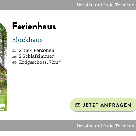
Details und freie Termine
Ferienhaus
Blockhaus
2 bis 4 Personen
2 Schlafzimmer
Erdgeschoss, 72m²
JETZT ANFRAGEN
Details und freie Termine