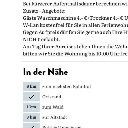
Bei kürzerer Aufenthaltsdauer berechnen wi
Zusatz - Angebote:
Gäste Waschmaschine 4.- €/Trockner 4.- € 
W-Lan kostenfrei für Sie in allen Ferienwo
Gegen Aufpreis dürfen Sie gerne auch Ihre 
NICHT erlaubt.
Am Tag Ihrer Anreise stehen Ihnen die Wohn
bitten wir Sie die Wohnung bis 10.00 Uhr fre
In der Nähe
zum nächsten Bahnhof
8 km
Ortsrand
zum Wald
1 km
zur Altstadt
3 km
Ruhige Umgebung