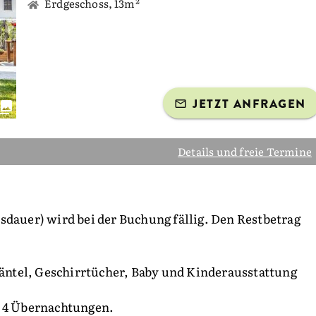
Erdgeschoss, 13m²
JETZT ANFRAGEN
Details und freie Termine
sdauer) wird bei der Buchung fällig. Den Restbetrag
ntel, Geschirrtücher, Baby und Kinderausstattung
s 4 Übernachtungen.