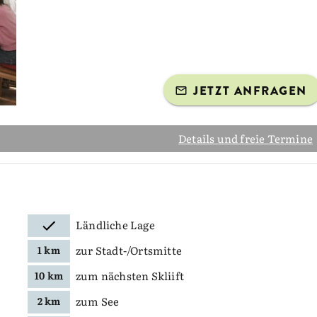
JETZT ANFRAGEN
Details und freie Termine
Ländliche Lage
zur Stadt-/Ortsmitte
1 km
zum nächsten Skliift
10 km
zum See
2 km