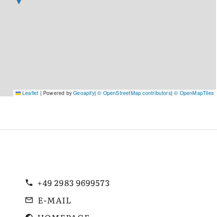
Leaflet
|
Powered by
Geoapify
|
© OpenStreetMap contributors
|
© OpenMapTiles
+49 2983 9699573
E-MAIL