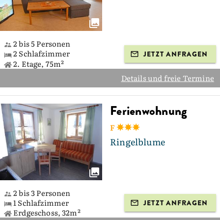
2 bis 5 Personen
2 Schlafzimmer
JETZT ANFRAGEN
2. Etage, 75m²
Details und freie Termine
Ferienwohnung
F
Ringelblume
2 bis 3 Personen
1 Schlafzimmer
JETZT ANFRAGEN
Erdgeschoss, 32m²