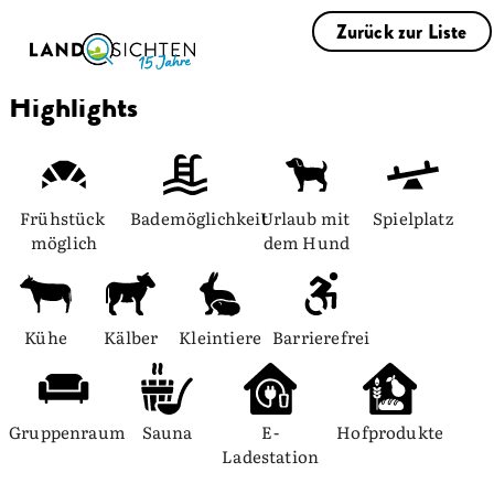
Zurück zur Liste
Highlights
Frühstück 
Bademöglichkeit
Urlaub mit 
Spielplatz
möglich
dem Hund
Kühe
Kälber
Kleintiere
Barrierefrei
Gruppenraum
Sauna
E-
Hofprodukte
Ladestation