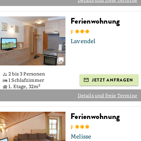
Ferienwohnung
F
Lavendel
2 bis 3 Personen
1 Schlafzimmer
JETZT ANFRAGEN
1. Etage, 32m²
Details und freie Termine
Ferienwohnung
F
Melisse