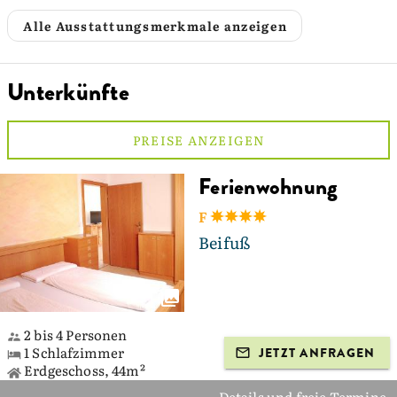
Alle Ausstattungsmerkmale anzeigen
Unterkünfte
PREISE ANZEIGEN
Ferienwohnung
F
Beifuß
2 bis 4 Personen
1 Schlafzimmer
JETZT ANFRAGEN
Erdgeschoss, 44m²
Details und freie Termine