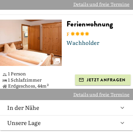
Details und freie Termine
Ferienwohnung
F
Wachholder
1 Person
1 Schlafzimmer
JETZT ANFRAGEN
Erdgeschoss, 44m²
Details und freie Termine
In der Nähe
Unsere Lage