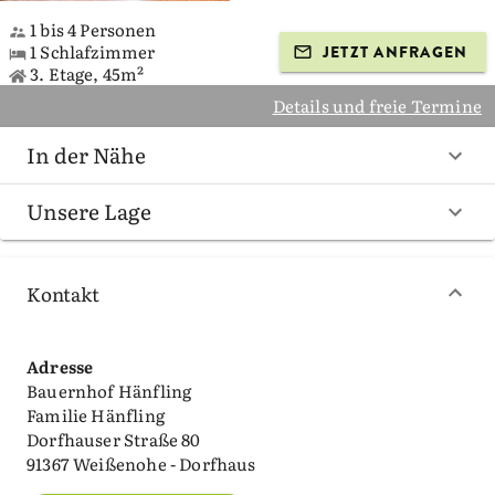
1 bis 4 Personen
1 Schlafzimmer
JETZT ANFRAGEN
3. Etage, 45m²
Details und freie Termine
In der Nähe
Unsere Lage
Kontakt
Adresse
Bauernhof Hänfling
Familie Hänfling
Dorfhauser Straße 80
91367 Weißenohe - Dorfhaus