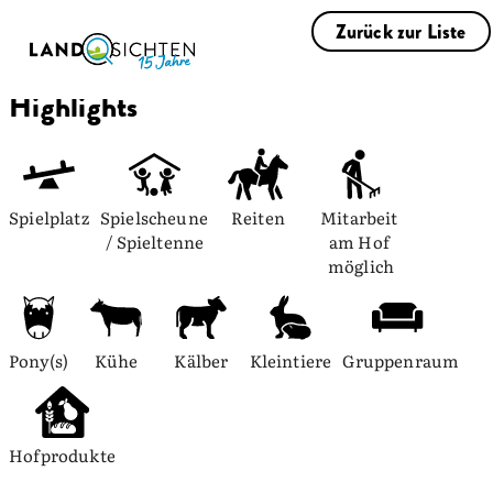
Zurück zur Liste
Highlights
Spielplatz
Spielscheune 
Reiten
Mitarbeit 
/ Spieltenne
am Hof 
möglich
Pony(s)
Kühe
Kälber
Kleintiere
Gruppenraum
Hofprodukte