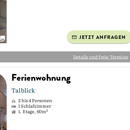
JETZT ANFRAGEN
Details und freie Termine
Ferienwohnung
Talblick
2 bis 4 Personen
1 Schlafzimmer
1. Etage, 60m²