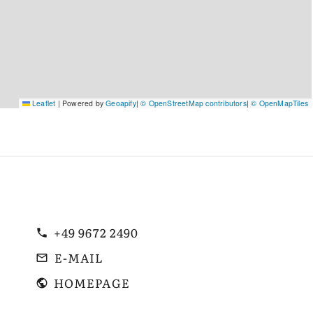
Leaflet
|
Powered by
Geoapify
|
© OpenStreetMap contributors
|
© OpenMapTiles
+49 9672 2490
E-MAIL
HOMEPAGE